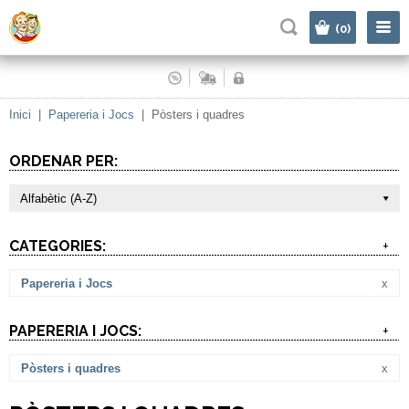
|
(0)
Inici
|
Papereria i Jocs
|
Pòsters i quadres
ORDENAR PER:
Alfabètic (A-Z)
CATEGORIES:
+
Papereria i Jocs
x
PAPERERIA I JOCS:
+
Pòsters i quadres
x