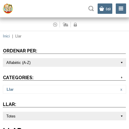
|
(0)
Inici
|
Llar
ORDENAR PER:
Alfabètic (A-Z)
CATEGORIES:
+
Llar
x
LLAR:
Totes