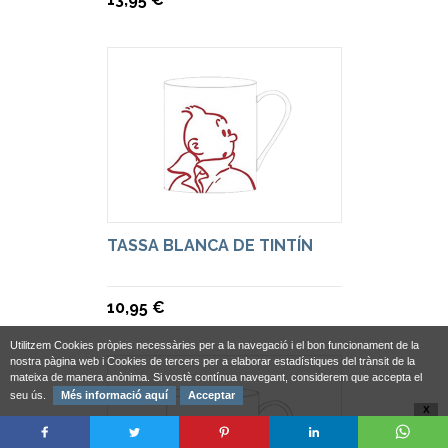
TASSA BLANCA DE TINTÍN
10,95 €
Utilitzem Cookies pròpies necessàries per a la navegació i el bon funcionament de la
nostra pàgina web i Cookies de tercers per a elaborar estadístiques del trànsit de la
mateixa de manera anònima. Si vostè contínua navegant, considerem que accepta el
seu ús.
Més informació aquí
Acceptar
X