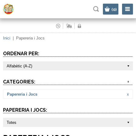
|
(0)
Inici
|
Papereria i Jocs
ORDENAR PER:
Alfabètic (A-Z)
CATEGORIES:
+
Papereria i Jocs
x
PAPERERIA I JOCS:
Totes