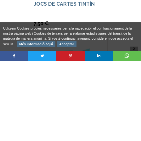
JOCS DE CARTES TINTÍN
7,50 €
Utilitzem Cookies pròpies necessàries per a la navegació i el bon funcionament de la
nostra pàgina web i Cookies de tercers per a elaborar estadístiques del trànsit de la
mateixa de manera anònima. Si vostè contínua navegant, considerem que accepta el
seu ús.
Més informació aquí
Acceptar
X
LLIBRE POSTALS TINTÍN
12,50 €