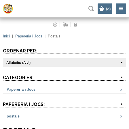
|
(0)
Inici
|
Papereria i Jocs
|
Postals
ORDENAR PER:
Alfabètic (A-Z)
CATEGORIES:
+
Papereria i Jocs
x
PAPERERIA I JOCS:
+
postals
x