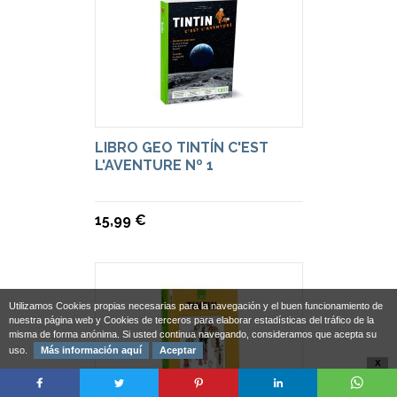
LIBRO GEO TINTÍN C'EST
L'AVENTURE Nº 1
15,99 €
Utilizamos Cookies propias necesarias para la navegación y el buen funcionamiento de
nuestra página web y Cookies de terceros para elaborar estadísticas del tráfico de la
misma de forma anónima. Si usted continua navegando, consideramos que acepta su
uso.
Más información aquí
Aceptar
X