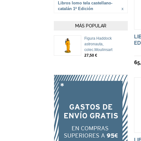
Libros lomo tela castellano-
catalán 1ª Edición
x
MÁS POPULAR
LI
Figura Haddock
ED
astronauta,
colec.Moulinsart
27,50 €
65
LI