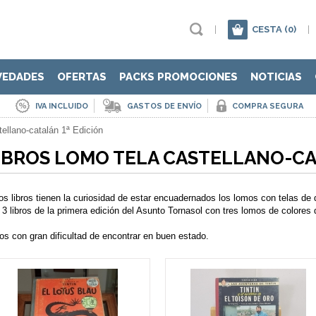
|
CESTA
(0)
|
VEDADES
OFERTAS
PACKS PROMOCIONES
NOTICIAS
IVA INCLUIDO
GASTOS DE ENVÍO
COMPRA SEGURA
tellano-catalán 1ª Edición
IBROS LOMO TELA CASTELLANO-CA
os libros tienen la curiosidad de estar encuadernados los lomos con telas de
 3 libros de la primera edición del Asunto Tornasol con tres lomos de colores d
ros con gran dificultad de encontrar en buen estado.