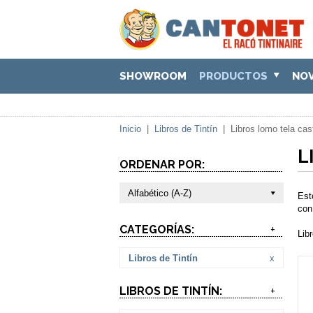
SHOWROOM
PRODUCTOS
NO
Inicio
|
Libros de Tintín
|
Libros lomo tela cas
L
ORDENAR POR:
Alfabético (A-Z)
Est
con
CATEGORÍAS:
+
Lib
Libros de Tintín
x
LIBROS DE TINTÍN:
+