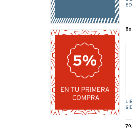
ED
60
LI
SI
70