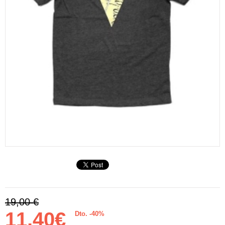
19,00 €
11,40€
Dto. -40%