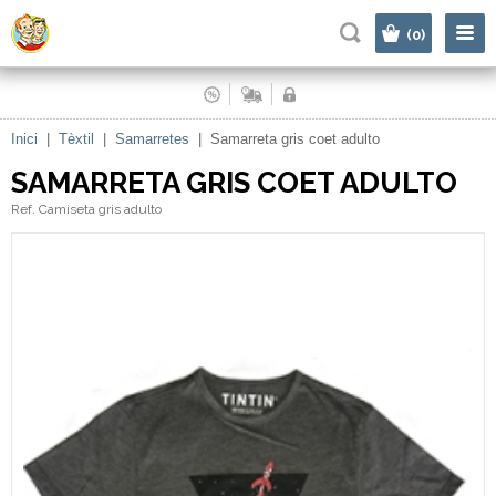
|
(0)
Inici
|
Tèxtil
|
Samarretes
|
Samarreta gris coet adulto
SAMARRETA GRIS COET ADULTO
Ref. Camiseta gris adulto