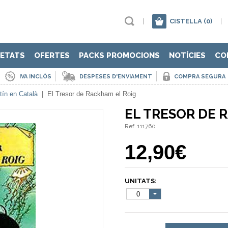
|
CISTELLA
(0)
|
ETATS
OFERTES
PACKS PROMOCIONS
NOTÍCIES
CO
IVA INCLÒS
DESPESES D'ENVIAMENT
COMPRA SEGURA
tín en Català
|
El Tresor de Rackham el Roig
EL TRESOR DE 
Ref. 111760
12,90€
UNITATS:
0