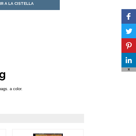
IR A LA CISTELLA
X
ig
pags. a color.