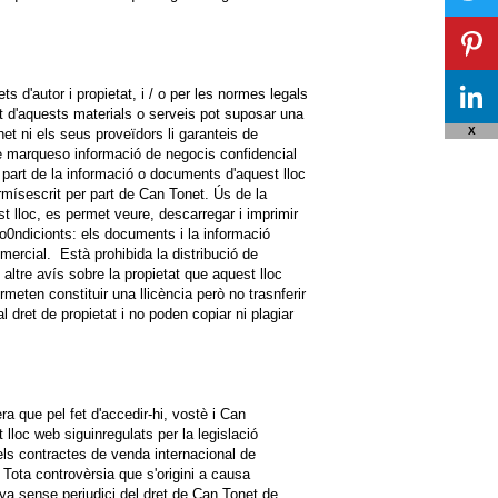
ts d'autor i propietat, i / o per les normes legals
at d'aquests materials o serveis pot suposar una
X
et ni els seus proveïdors li garanteis de
de marqueso informació de negocis confidencial
part de la informació o documents d'aquest lloc
rmísescrit per part de Can Tonet. Ús de la
st lloc, es permet veure, descarregar i imprimir
o0ndicionts: els documents i la informació
mercial. Està prohibida la distribució de
altre avís sobre la propietat que aquest lloc
meten constituir una llicència però no trasnferir
al dret de propietat i no poden copiar ni plagiar
a que pel fet d'accedir-hi, vostè i Can
loc web siguinregulats per la legislació
ls contractes de venda internacional de
Tota controvèrsia que s'origini a causa
nya sense perjudici del dret de Can Tonet de