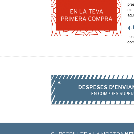
pre
els
aqu
4.
Les
com