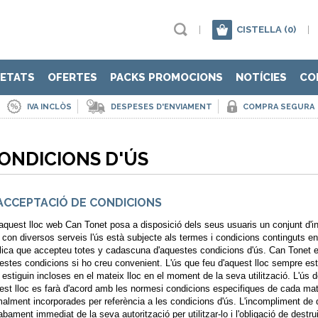
|
CISTELLA
(0)
|
ETATS
OFERTES
PACKS PROMOCIONS
NOTÍCIES
CO
IVA INCLÒS
DESPESES D'ENVIAMENT
COMPRA SEGURA
ONDICIONS D'ÚS
 ACCEPTACIÓ DE CONDICIONS
aquest lloc web Can Tonet posa a disposició dels seus usuaris un conjunt d'
í con diversos serveis l'ús està subjecte als termes i condicions continguts e
lica que accepteu totes y cadascuna d'aquestes condicions d'ús. Can Tonet es
estes condicions si ho creu convenient. L'ús que feu d'aquest lloc sempre es
 estiguin incloses en el mateix lloc en el moment de la seva utilització. L'ús 
est lloc es farà d'acord amb les normesi condicions especifiques de cada mat
malment incorporades per referència a les condicions d'ús. L'incompliment de 
cabament immediat de la seva autorització per utilitzar-lo i l'obligació de destr