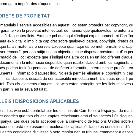
carregat o imprès des d'aquest lloc.
 DRETS DE PROPIETAT
 materials i serveis accesibles en aquest lloc estan protegits per copyright, dre
 garanteixen la propietat intel·lectual, de manera que qualsevolús no autoritz
lació d'aquestes lleis. Excepte pel que aquí s'indiqui expressament, ni Can Ton
era explicita o implícita cap dret sobre qualsevol patent, copyright, dretds 
 que fa als materials o serveis.Excepte quan aquí es permeti formalment, cap 
 ser reproduït per cap mitjà ni cap objectiu sense disposar prèviament d'un pe
ormació del lloc: excepte que s'indiqui una altre cosa en un lloc diferent d'aque
 documents i la informació disponible quan realitzi d'acord amb les següents c
és podran tenir ús personal, de caràcter informatiu, intern i sense propòsit co
uments i informació d'aquest lloc. No està permès eliminar el copyright ni cap 
, i l'ús d'aquests deixarà de ser accesible inmediatament. Els seus drets li per
ítol. Tots els elements d'aquest lloc web estan protegits per les lleis relatives 
n part ni en la seva totalitat.
 LLEIS I DISPOSICIONS APLICABLES
est lloc web està controlat per les oficines de Can Tonet a Espanya, de maner
et acorden que tots els assumptes relacionats amb el seu accés i ús d'aquest l
spanya. Les dues parts accepten que la convenció de Nacions Unides sobre e
caderies està expressament exclosa de l'aplicació d'aquetes condicions d'ús. 
questes condicions d'utilització serà resolta per un tribunal competent a espa