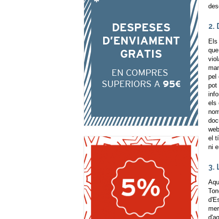
des
2.
Els
que
vio
man
pel
pot
inf
els
nom
doc
web
el t
ni e
3.
Aqu
Ton
d'E
mer
d'a