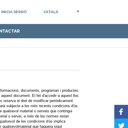
INICIA SESSIÓ
CATALÀ
NTACTAR
informacions, documents, programari i productes
n aquest document. El fet d'accedir a aquest lloc
 reserva el dret de modificar periòdicament
tarà subjecte a les més recents condicions d'ús
de qualsevol material o serveis que contingui
erial o servei, a més de les normes estan
qualsevol de les condicions d'ús implica
uir qualsevolmaterial que haguera sigut