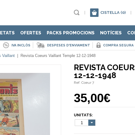
|
CISTELLA
(0)
|
ETATS
OFERTES
PACKS PROMOCIONS
NOTÍCIES
CO
IVA INCLÒS
DESPESES D'ENVIAMENT
COMPRA SEGURA
 Vaillant
|
Revista Coeurs Vaillant Temple 12-12-1948
REVISTA COEUR
12-12-1948
Ref. Coeur 7
35,00€
UNITATS:
1