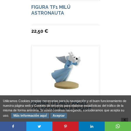
FIGURA TF1 MILÚ
ASTRONAUTA
22,50 €
Utilizamos Cookies propias necesarias para la navegación y el buen funcionamiento de
FIGURA TF1 MILÚ ÁNGEL
nuestra página web y Cookies de terceros para elaborar estadísticas del tráfico de la
COLECCIÓN MOULINSART
misma de forma anónima. Si usted continua navegando, consideramos que acepta su
uso.
Más información aquí
Aceptar
X
22,50 €