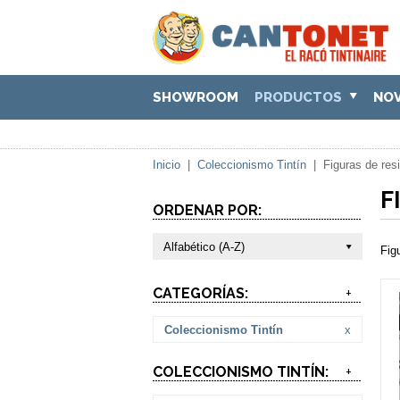
SHOWROOM
PRODUCTOS
NO
Inicio
|
Coleccionismo Tintín
|
Figuras de res
F
ORDENAR POR:
Alfabético (A-Z)
Fig
CATEGORÍAS:
+
Coleccionismo Tintín
x
COLECCIONISMO TINTÍN:
+