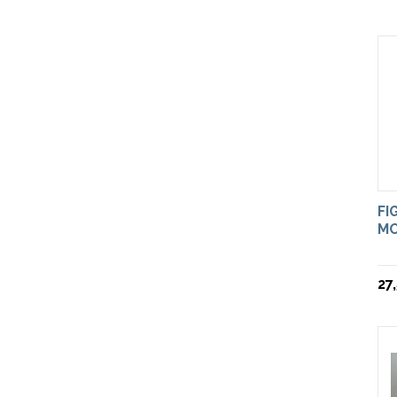
FI
MO
27