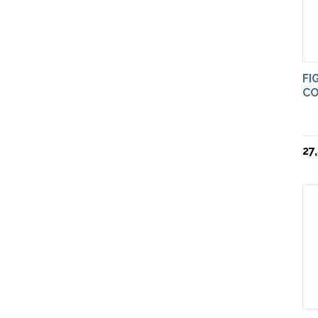
FI
CO
27