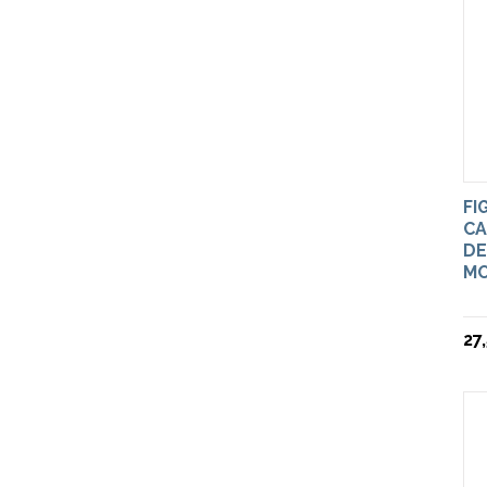
FI
CA
DE
MO
27