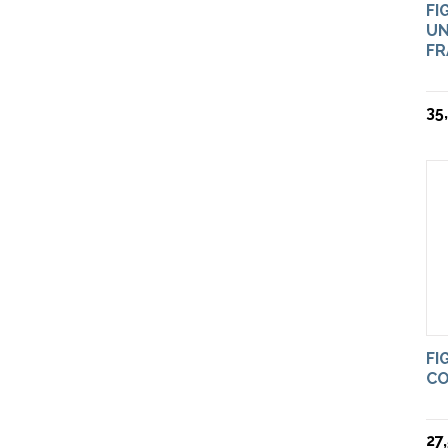
FI
UN
FR
35
FI
CO
27