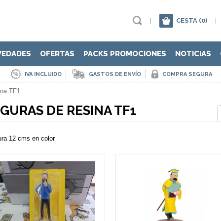
|
CESTA
(0)
|
VEDADES
OFERTAS
PACKS PROMOCIONES
NOTICIAS
IVA INCLUIDO
GASTOS DE ENVÍO
COMPRA SEGURA
ina TF1
IGURAS DE RESINA TF1
ura 12 cms en color