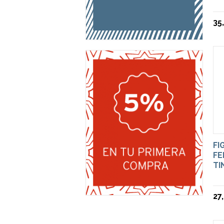
35
FI
FE
TI
27