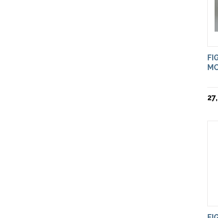
FI
MO
27
FI