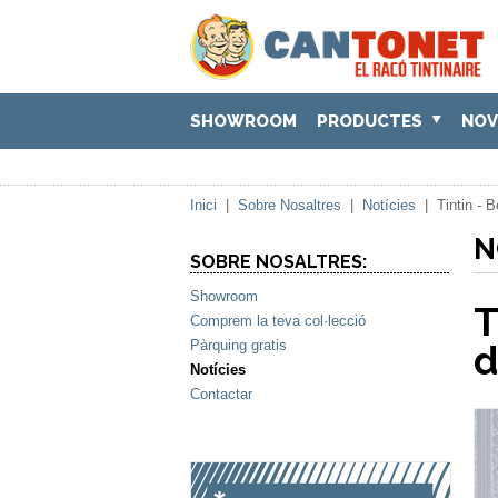
SHOWROOM
PRODUCTES
NOV
Inici
|
Sobre Nosaltres
|
Notícies
|
Tintin - 
N
SOBRE NOSALTRES:
Showroom
T
Comprem la teva col·lecció
Pàrquing gratis
d
Notícies
Contactar