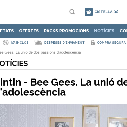
|
CISTELLA
(0)
|
ETATS
OFERTES
PACKS PROMOCIONS
NOTÍCIES
CO
IVA INCLÒS
DESPESES D'ENVIAMENT
COMPRA SEGURA
Bee Gees. La unió de dos passions d'adolescència
OTÍCIES
intin - Bee Gees. La unió d
'adolescència