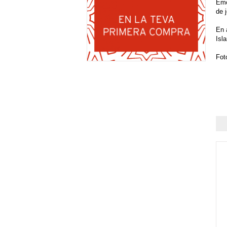
Emo
de 
En 
Isla
Fot