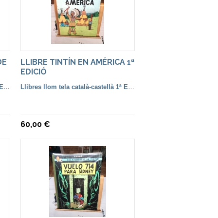
DE
LLIBRE TINTÍN EN AMÉRICA 1ª
EDICIÓ
Llibres llom tela català-castellà 1ª Edició
Llibres llom tela català-castellà 1ª Edició
60,00 €