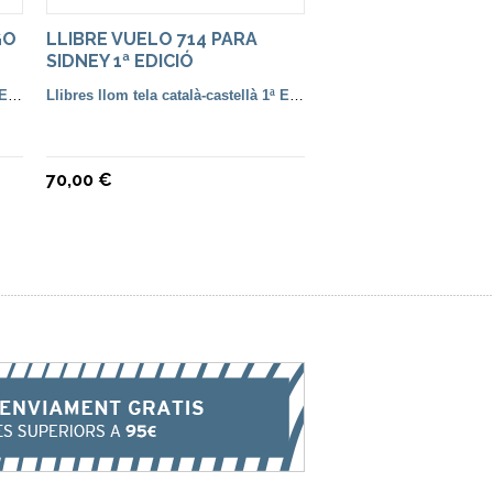
GO
LLIBRE VUELO 714 PARA
SIDNEY 1ª EDICIÓ
Llibres llom tela català-castellà 1ª Edició
Llibres llom tela català-castellà 1ª Edició
70,00 €