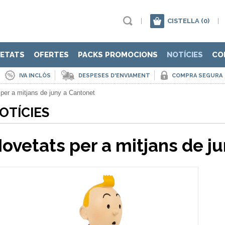
|
CISTELLA
(0)
|
ETATS
OFERTES
PACKS PROMOCIONS
NOTÍCIES
CO
IVA INCLÒS
DESPESES D'ENVIAMENT
COMPRA SEGURA
per a mitjans de juny a Cantonet
OTÍCIES
ovetats per a mitjans de j