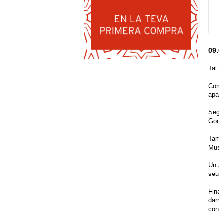
09.
Tal
Com
apa
Seg
God
Tam
Mus
Un 
seu
Fin
dar
con