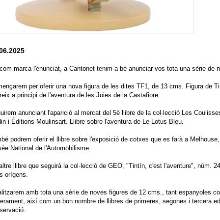
06.2025
 com marca l'enunciat, a Cantonet tenim a bé anunciar-vos tota una sèrie de 
ençarem per oferir una nova figura de les dites TF1, de 13 cms. Figura de Ti
reix a principi de l'aventura de les Joies de la Castafiore.
uirem anunciant l'aparició al mercat del 5è llibre de la col·lecció Les Coulisses
in i Éditions Moulinsart. Llibre sobre l'aventura de Le Lotus Bleu.
bé podrem oferir el llibre sobre l'exposició de cotxes que es farà a Melhouse
ée National de l'Automobilisme.
altre llibre que seguirà la col·lecció de GEO, "Tintín, c'est l'aventure", núm. 24
s orígens.
alitzarem amb tota una sèrie de noves figures de 12 cms., tant espanyoles co
rerament, així com un bon nombre de llibres de primeres, segones i tercera ed
servació.