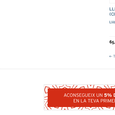
LL
(C
65
T