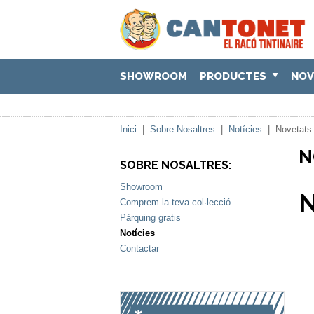
SHOWROOM
PRODUCTES
NOV
Inici
|
Sobre Nosaltres
|
Notícies
|
Novetats 
N
SOBRE NOSALTRES:
Showroom
N
Comprem la teva col·lecció
Pàrquing gratis
Notícies
Contactar