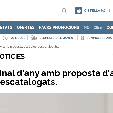
|
CISTELLA
(0)
|
ETATS
OFERTES
PACKS PROMOCIONS
NOTÍCIES
CO
IVA INCLÒS
DESPESES D'ENVIAMENT
COMPRA SEGURA
ny amb proposta d'articles descatalogats.
OTÍCIES
inal d'any amb proposta d'a
escatalogats.