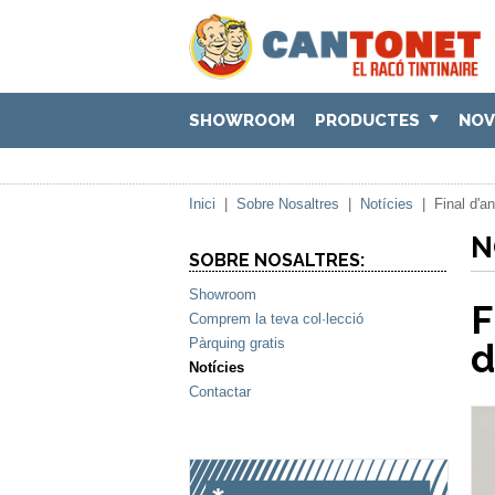
SHOWROOM
PRODUCTES
NOV
Inici
|
Sobre Nosaltres
|
Notícies
|
Final d'a
N
SOBRE NOSALTRES:
Showroom
F
Comprem la teva col·lecció
Pàrquing gratis
d
Notícies
Contactar