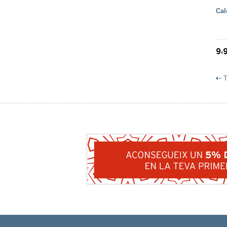
Cal
9,
T