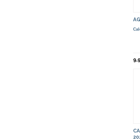
AG
Cal
9,
CA
20