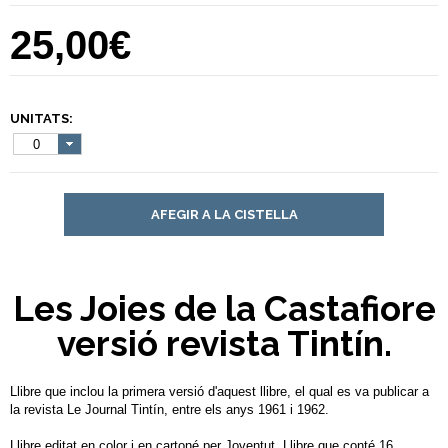
25,00€
UNITATS:
0
AFEGIR A LA CISTELLA
Les Joies de la Castafiore
versió revista Tintín.
Llibre que inclou la primera versió d'aquest llibre, el qual es va publicar a
la revista Le Journal Tintín, entre els anys 1961 i 1962.​
Llibre editat en color i en cartoné per Joventut. Llibre que conté 16