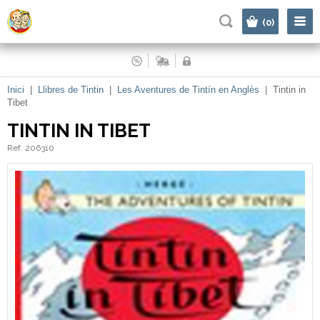
|
(0)
Inici
|
Llibres de Tintin
|
Les Aventures de Tintín en Anglès
|
Tintin in
Tibet
TINTIN IN TIBET
Ref. 206310