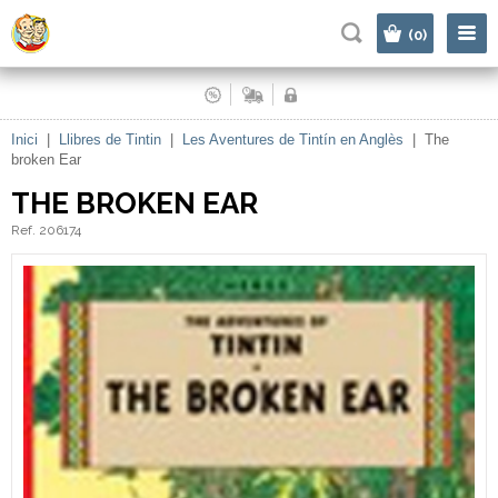
|
(0)
Inici
|
Llibres de Tintin
|
Les Aventures de Tintín en Anglès
|
The
broken Ear
THE BROKEN EAR
Ref. 206174