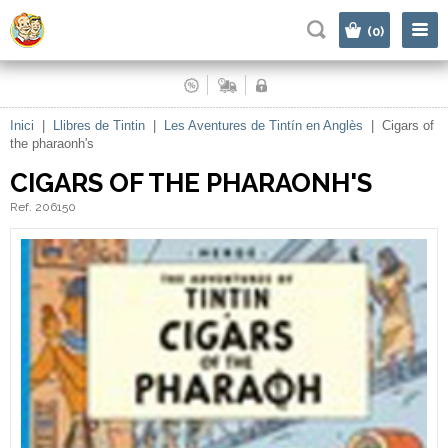
|
(0)
Inici
|
Llibres de Tintin
|
Les Aventures de Tintín en Anglès
|
Cigars of
the pharaonh's
CIGARS OF THE PHARAONH'S
Ref. 206150