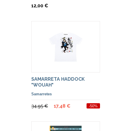
12,00 €
SAMARRETA HADDOCK
"WOUAH"
Samarretes
34,95 €
17,48 €
-50%