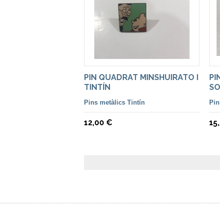
PIN QUADRAT MINSHUIRATO I
PI
TINTÍN
SO
Pins metàlics Tintín
Pin
12,00 €
15