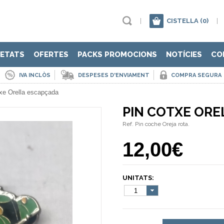
|
CISTELLA
(0)
|
ETATS
OFERTES
PACKS PROMOCIONS
NOTÍCIES
CO
IVA INCLÒS
DESPESES D'ENVIAMENT
COMPRA SEGURA
txe Orella escapçada
PIN COTXE ORE
Ref. Pin coche Oreja rota.
12,00€
UNITATS:
1