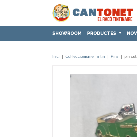
SHOWROOM
PRODUCTES
NOV
Inici
|
Col·leccionisme Tintín
|
Pins
|
pin co