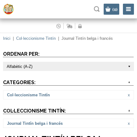
|
(0)
Inici
|
Col·leccionisme Tintín
|
Journal Tintín belga i francés
ORDENAR PER:
Alfabètic (A-Z)
CATEGORIES:
+
Col·leccionisme Tintín
x
COL·LECCIONISME TINTÍN:
+
Journal Tintín belga i francés
x