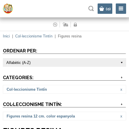
|
(0)
Inici
|
Col·leccionisme Tintín
|
Figures resina
ORDENAR PER:
Alfabètic (A-Z)
CATEGORIES:
+
Col·leccionisme Tintín
x
COL·LECCIONISME TINTÍN:
+
Figures resina 12 cm. color espanyola
x