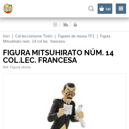
|
(0)
Inici
|
Col·leccionisme Tintín
|
Figures de resina TF1
|
Figura
Mitsuhirato núm. 14 col.lec. francesa
FIGURA MITSUHIRATO NÚM. 14
COL.LEC. FRANCESA
Ref. Figura resina