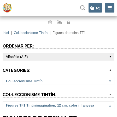
|
(0)
Inici
|
Col·leccionisme Tintín
|
Figures de resina TF1
ORDENAR PER:
Alfabètic (A-Z)
CATEGORIES:
+
Col·leccionisme Tintín
x
COL·LECCIONISME TINTÍN:
+
Figures TF1 Tintinimagination, 12 cm. color i françesa
x