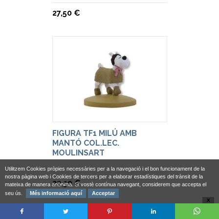
27,50 €
FIGURA TF1 MILÚ AMB
MANTÓ COL.LEC.
MOULINSART
Utilitzem Cookies pròpies necessàries per a la navegació i el bon funcionament de la
nostra pàgina web i Cookies de tercers per a elaborar estadístiques del trànsit de la
22,50 €
mateixa de manera anònima. Si vostè contínua navegant, considerem que accepta el
seu ús.
Més informació aquí
Acceptar
X