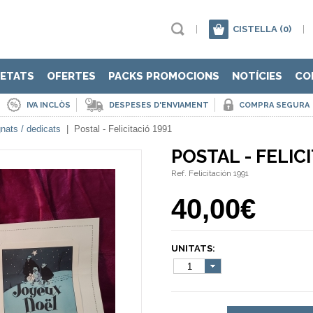
|
CISTELLA
(0)
|
ETATS
OFERTES
PACKS PROMOCIONS
NOTÍCIES
CO
IVA INCLÒS
DESPESES D'ENVIAMENT
COMPRA SEGURA
nats / dedicats
|
Postal - Felicitació 1991
POSTAL - FELIC
Ref. Felicitación 1991
40,00€
UNITATS:
1