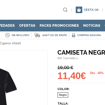
|
CESTA
(0)
|
VEDADES
OFERTAS
PACKS PROMOCIONES
NOTICIAS
IVA INCLUIDO
GASTOS DE ENVÍO
COMPRA SEGURA
igarros infantil
CAMISETA NEGR
Ref. Camiseta 3
19,00 €
11,40€
Dto. -40%
COLOR:
Negro
TALLA: