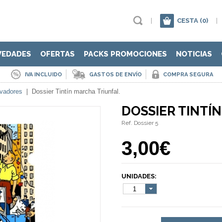
|
CESTA
(0)
|
VEDADES
OFERTAS
PACKS PROMOCIONES
NOTICIAS
IVA INCLUIDO
GASTOS DE ENVÍO
COMPRA SEGURA
ivadores
|
Dossier Tintín marcha Triunfal.
DOSSIER TINTÍ
Ref. Dossier 5
3,00€
UNIDADES:
1