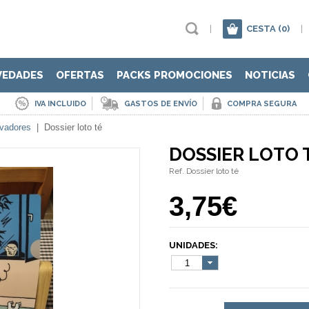
|
CESTA
(0)
|
VEDADES
OFERTAS
PACKS PROMOCIONES
NOTICIAS
IVA INCLUIDO
GASTOS DE ENVÍO
COMPRA SEGURA
ivadores
|
Dossier loto té
DOSSIER LOTO 
Ref. Dossier loto té
3,75€
UNIDADES:
1