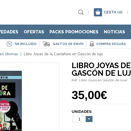
|
CESTA
(0)
|
VEDADES
OFERTAS
PACKS PROMOCIONES
NOTICIAS
IVA INCLUIDO
GASTOS DE ENVÍO
COMPRA SEGURA
 en idiomas
|
Libro Joyas de la Castafiore en Gascón de lujo
LIBRO JOYAS DE
GASCÓN DE LU
Ref. Libro Joyas en Gascón de luxe
35,00€
UNIDADES:
1