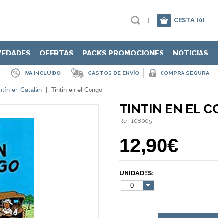
|
CESTA
(0)
|
VEDADES
OFERTAS
PACKS PROMOCIONES
NOTICIAS
IVA INCLUIDO
GASTOS DE ENVÍO
COMPRA SEGURA
ntín en Catalán
|
Tintin en el Congo
TINTIN EN EL 
Ref. 108005
12,90€
UNIDADES:
0