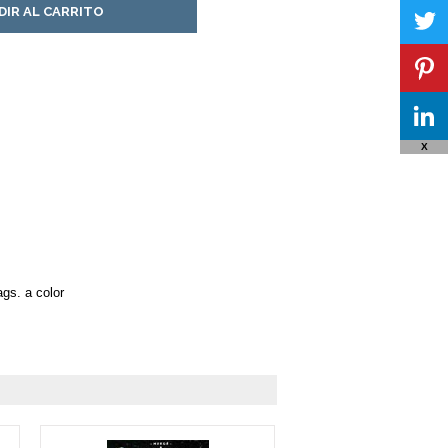
DIR AL CARRITO
X
ags. a color