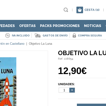
|
CESTA
(0)
|
VEDADES
OFERTAS
PACKS PROMOCIONES
NOTICIAS
IVA INCLUIDO
GASTOS DE ENVÍO
COMPRA SEGURA
ntín en Castellano
|
Objetivo La Luna
OBJETIVO LA L
Ref. 108654
12,90€
UNIDADES:
1