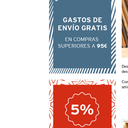
Des
des
Com
art