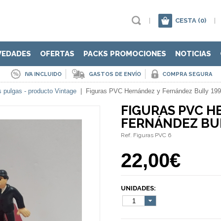
|
CESTA
(0)
|
VEDADES
OFERTAS
PACKS PROMOCIONES
NOTICIAS
IVA INCLUIDO
GASTOS DE ENVÍO
COMPRA SEGURA
 pulgas - producto Vintage
|
Figuras PVC Hernández y Fernández Bully 19
FIGURAS PVC H
FERNÁNDEZ BU
Ref. Figuras PVC 6
22,00€
UNIDADES:
1