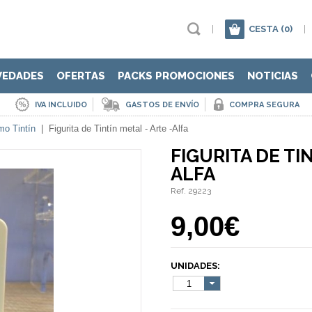
|
CESTA
(0)
|
VEDADES
OFERTAS
PACKS PROMOCIONES
NOTICIAS
IVA INCLUIDO
GASTOS DE ENVÍO
COMPRA SEGURA
mo Tintín
|
Figurita de Tintín metal - Arte -Alfa
FIGURITA DE TI
ALFA
Ref. 29223
9,00€
UNIDADES:
1